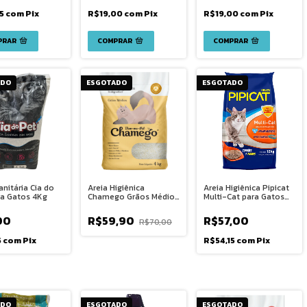
25
com
Pix
R$19,00
com
Pix
R$19,00
com
Pix
ADO
ESGOTADO
ESGOTADO
anitária Cia do
Areia Higiênica
Areia Higiênica Pipicat
ra Gatos 4Kg
Chamego Grãos Médios
Multi-Cat para Gatos
para Gatos 4Kg
12Kg
00
R$59,90
R$57,00
R$70,00
5
com
Pix
R$54,15
com
Pix
ADO
ESGOTADO
ESGOTADO