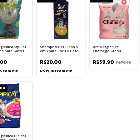
igiênica Vip Cat
Shampoo Pet Clean 5
Areia Higiênica
ima para Gatos
em 1 para Cães e Gatos
Chamego Grãos
700ml
Grossos para Gatos
4Kg
,00
R$20,00
R$59,90
R$70,00
25
com
Pix
R$19,00
com
Pix
ADO
igiênica Pipicat
para Gatos