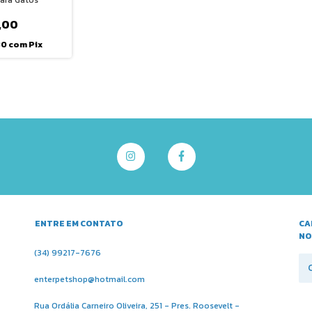
,00
80
com
Pix
ENTRE EM CONTATO
CA
NO
(34) 99217-7676
enterpetshop@hotmail.com
Rua Ordália Carneiro Oliveira, 251 - Pres. Roosevelt -