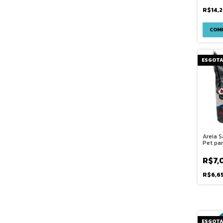
R$14,
ESGOT
Areia S
Pet pa
R$7,
R$6,6
ESGOT