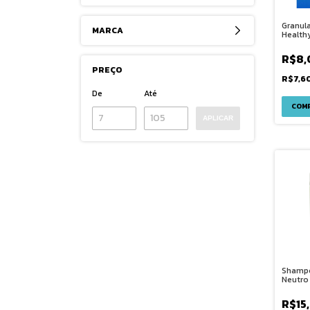
Granul
MARCA
Health
para G
R$8,
PREÇO
R$7,6
De
Até
APLICAR
Shampo
Neutro
Gatos 
R$15