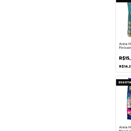
Areia H
Finíss
4Kg
R$15
R$14,
ESGOT
Areia H
Floral 