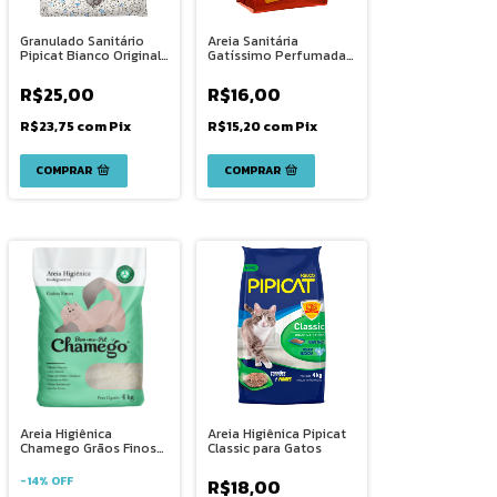
Granulado Sanitário
Areia Sanitária
Pipicat Bianco Original
Gatíssimo Perfumada
1,8Kg
para Gatos
R$25,00
R$16,00
R$23,75
com
Pix
R$15,20
com
Pix
COMPRAR
Areia Higiênica
Areia Higiênica Pipicat
Chamego Grãos Finos
Classic para Gatos
para Gatos 4Kg
-
14
%
OFF
R$18,00