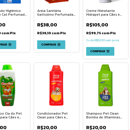
ado Higiênico
Areia Sanitária
Creme Hidratante
y Cat Perfumado
Gatíssimo Perfumada
Hidrapet para Cães e
atos 4Kg
para Gatos 12Kg
Gatos 100g
00
R$38,00
R$105,00
0
com
Pix
R$36,10
com
Pix
R$99,75
com
Pix
2
x
de
R$52,50
sem juros
o Cia do Pet
Condicionador Pet
Shampoo Pet Clean
 para Cães e
Clean para Cães e
Bomba de Vitaminas
700ml
Gatos 700ml
para Cães e Gatos
700ml
,00
R$20,00
R$20,00