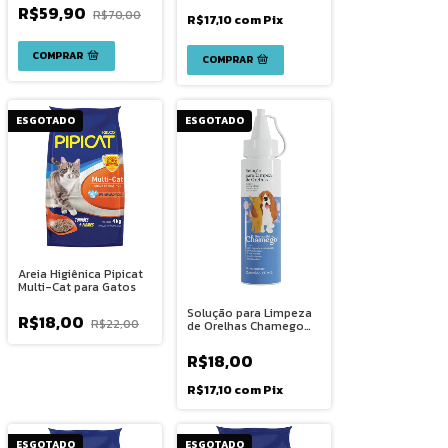
R$59,90
R$70,00
R$17,10
com
Pix
COMPRAR
ESGOTADO
ESGOTADO
Areia Higiênica Pipicat
Multi-Cat para Gatos
Solução para Limpeza
R$18,00
R$22,00
de Orelhas Chamego
para Cães e Gatos
60ml
R$18,00
R$17,10
com
Pix
ESGOTADO
ESGOTADO